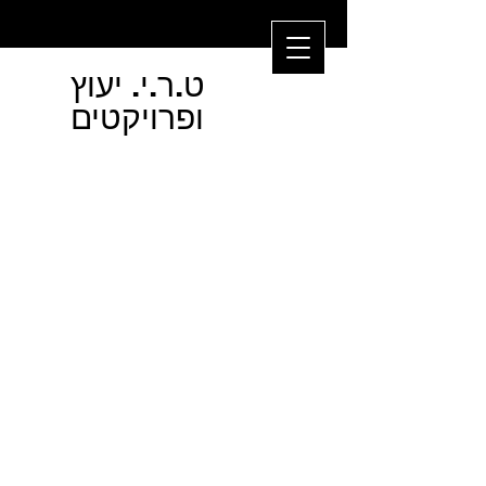
ט.ר.י. יעוץ
ופרויקטים
צור קשר
+972-52-6144-350