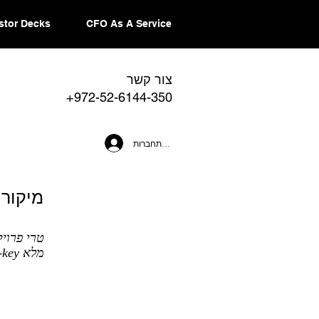
stor Decks
CFO As A Service
צור קשר
+972-52-6144-350
להתחברות
מיקור 
טרי פרוי
מלא Turn-key בכל היבטי הפרויקט